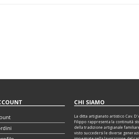
CCOUNT
CHI SIAMO
La ditta artigianato artistico Cav. D'
ount
Filippo rappresenta la continuità st
ordini
della tradizione artigianale familiar
visto succedersi le diverse generaz
impegnate nella lavorazione del ra