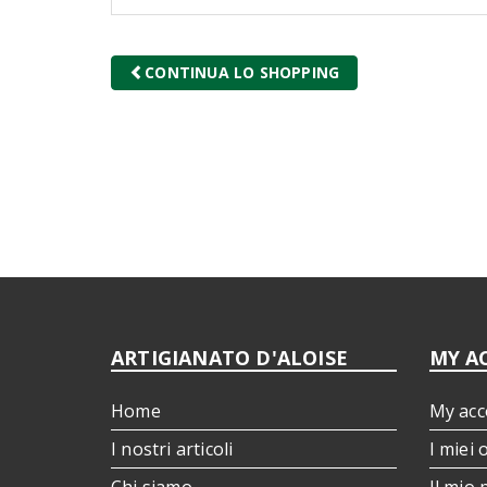
CONTINUA LO SHOPPING
ARTIGIANATO D'ALOISE
MY A
Home
My acc
I nostri articoli
I miei 