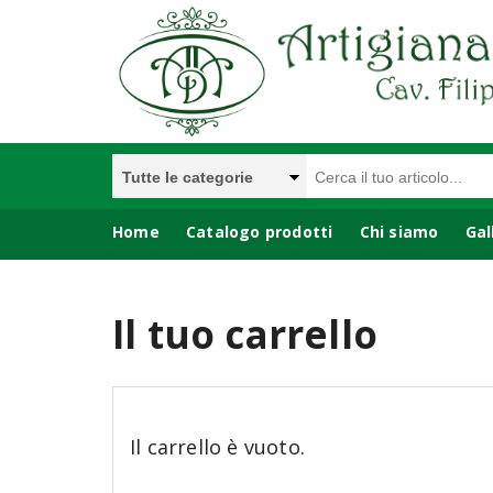
Home
Catalogo prodotti
Chi siamo
Gal
PENTOLE E ACCESSORI CUCINA
ANTICHITA'
Il tuo carrello
LAMPADE,LAMPADARI,LUCI
Il carrello è vuoto.