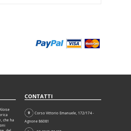
CONTATTI
Aloise
Corso Vittorio Emanuele, 172/174 -
orica
e, che ha
Agnone 86081
ioni
me, del