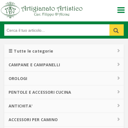
Accedi o Registrati
Tutte le categorie
Carrello
0
CAMPANE E CAMPANELLI
Home
Catalogo prodotti
OROLOGI
Chi siamo
PENTOLE E ACCESSORI CUCINA
Galleria foto
ANTICHITA'
Condizioni di vendita
ACCESSORI PER CAMINO
Contatti