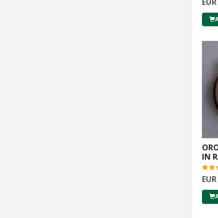
EUR
ORO
IN 
EUR