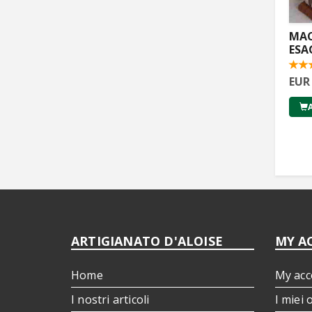
MAC
ESA
EUR
ARTIGIANATO D'ALOISE
MY A
Home
My acc
I nostri articoli
I miei 