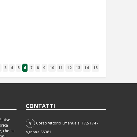
2
3
4
5
6
7
8
9
10
11
12
13
14
15
CONTATTI
Aloise
Corso Vittorio Emanuele, 172/174 -
orica
e, che ha
Agnone 86081
ioni