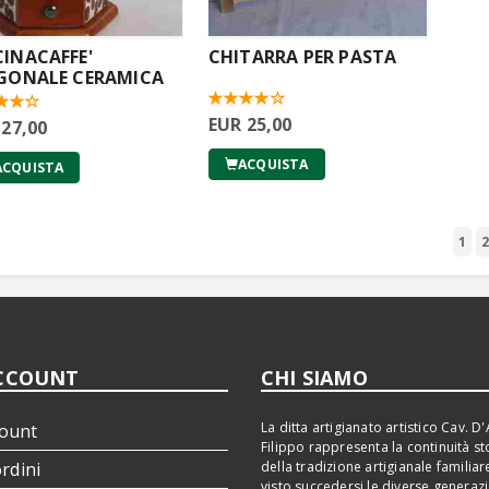
INACAFFE'
CHITARRA PER PASTA
GONALE CERAMICA
EUR 25,00
 27,00
ACQUISTA
ACQUISTA
1
CCOUNT
CHI SIAMO
La ditta artigianato artistico Cav. D'
ount
Filippo rappresenta la continuità st
ordini
della tradizione artigianale familiar
visto succedersi le diverse generaz